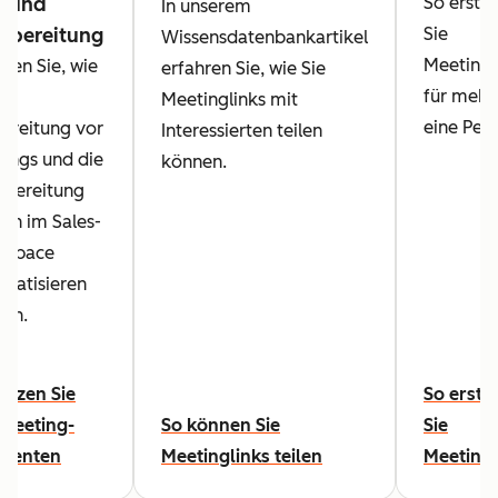
- und
So erstel
In unserem
hbereitung
Sie
Wissensdatenbankartikel
Meetingl
hren Sie, wie
erfahren Sie, wie Sie
für mehr 
die
Meetinglinks mit
eine Pers
ereitung vor
Interessierten teilen
ings und die
können.
bereitung
ch im Sales-
kspace
matisieren
en.
utzen Sie
So erste
Meeting-
So können Sie
Sie
stenten
Meetinglinks teilen
Meetingl