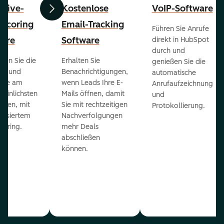
ctive-
Kostenlose
VoIP-Software
Zurück
Weiter
-Scoring
Email-Tracking
Führen Sie Anrufe
ware
Software
direkt in HubSpot
durch und
ieren Sie die
Erhalten Sie
genießen Sie die
ts und
Benachrichtigungen,
automatische
 die am
wenn Leads Ihre E-
Anrufaufzeichnung
heinlichsten
Mails öffnen, damit
und
eßen, mit
Sie mit rechtzeitigen
Protokollierung.
tisiertem
Nachverfolgungen
coring.
mehr Deals
abschließen
können.