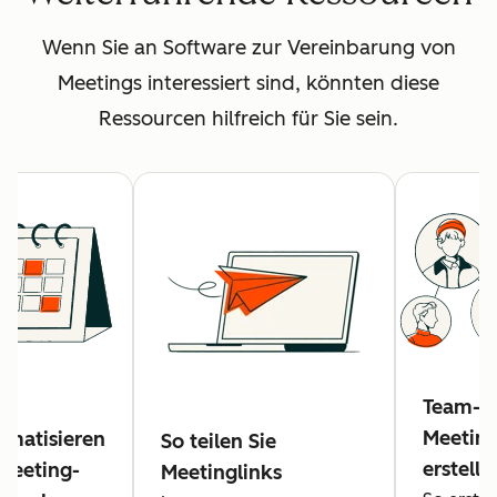
Wenn Sie an Software zur Vereinbarung von
Meetings interessiert sind, könnten diese
Ressourcen hilfreich für Sie sein.
Team-
Meeting
omatisieren
So teilen Sie
erstelle
 Meeting-
Meetinglinks