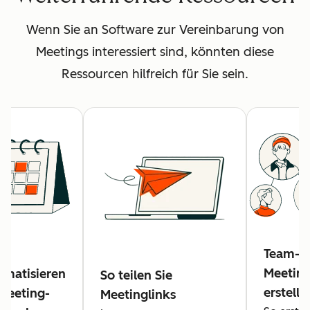
Wenn Sie an Software zur Vereinbarung von
Meetings interessiert sind, könnten diese
Ressourcen hilfreich für Sie sein.
Team-
Meeting
omatisieren
So teilen Sie
erstelle
 Meeting-
Meetinglinks