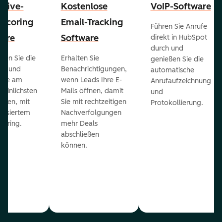
ctive-
Kostenlose
VoIP-Software
-Scoring
Email-Tracking
Führen Sie Anrufe
ware
Software
direkt in HubSpot
durch und
ieren Sie die
Erhalten Sie
genießen Sie die
ts und
Benachrichtigungen,
automatische
 die am
wenn Leads Ihre E-
Anrufaufzeichnung
heinlichsten
Mails öffnen, damit
und
eßen, mit
Sie mit rechtzeitigen
Protokollierung.
tisiertem
Nachverfolgungen
coring.
mehr Deals
abschließen
können.