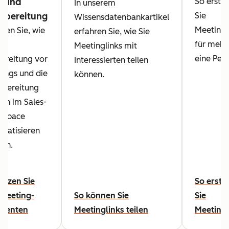
- und
So erstel
In unserem
hbereitung
Sie
Wissensdatenbankartikel
Meetingl
hren Sie, wie
erfahren Sie, wie Sie
für mehr 
die
Meetinglinks mit
eine Pers
ereitung vor
Interessierten teilen
ings und die
können.
bereitung
ch im Sales-
kspace
matisieren
en.
utzen Sie
So erste
Meeting-
So können Sie
Sie
stenten
Meetinglinks teilen
Meetingl