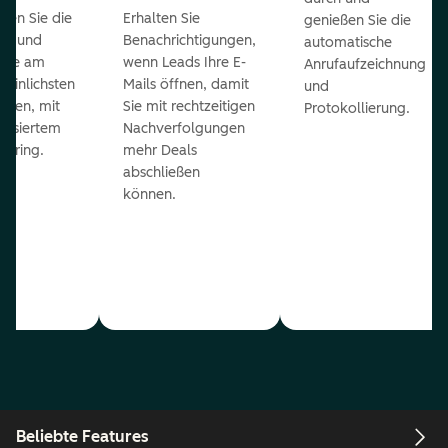
ieren Sie die
Erhalten Sie
genießen Sie die
ts und
Benachrichtigungen,
automatische
 die am
wenn Leads Ihre E-
Anrufaufzeichnung
heinlichsten
Mails öffnen, damit
und
eßen, mit
Sie mit rechtzeitigen
Protokollierung.
tisiertem
Nachverfolgungen
coring.
mehr Deals
abschließen
können.
Beliebte Features