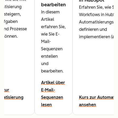
bearbeiten
matisierung
Erfahren Sie, wie Si
In diesem
nz steigern,
Workflows in HubSp
Artikel
Aufgaben
Automatisierungsst
erfahren Sie,
n und Prozesse
definieren und
wie Sie E-
n können.
implementieren (auf 
Mail-
Sequenzen
erstellen
und
bearbeiten.
Artikel über
l zur
E-Mail-
matisierung
Sequenzen
Kurs zur Automati
lesen
ansehen