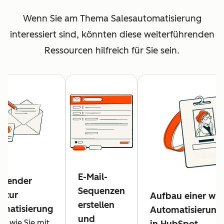
Wenn Sie am Thema Salesautomatisierung
interessiert sind, könnten diese weiterführenden
Ressourcen hilfreich für Sie sein.
E-Mail-
ssender
Sequenzen
n zur
Aufbau einer wi
erstellen
omatisierung
Automatisierungs
und
e, wie Sie mit
in HubSpot