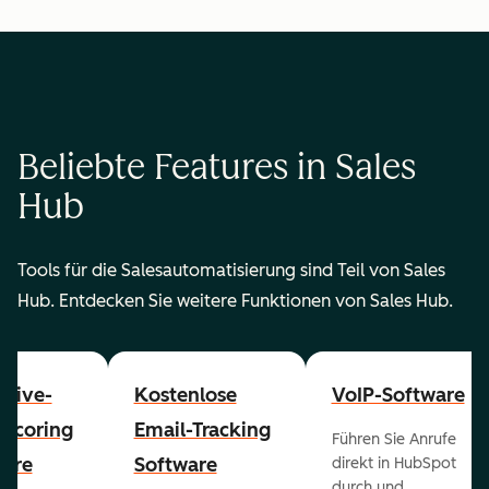
Beliebte Features in Sales
Hub
Tools für die Salesautomatisierung sind Teil von Sales
Hub. Entdecken Sie weitere Funktionen von Sales Hub.
ctive-
Kostenlose
VoIP-Software
-Scoring
Email-Tracking
Führen Sie Anrufe
ware
Software
direkt in HubSpot
durch und