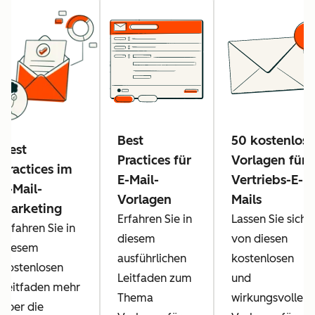
Best
50 kostenlose
Best
Practices für
Vorlagen für
Practices im
E-Mail-
Vertriebs-E-
E-Mail-
Vorlagen
Mails
Marketing
Erfahren Sie in
Lassen Sie sich
Erfahren Sie in
diesem
von diesen
diesem
ausführlichen
kostenlosen
kostenlosen
Leitfaden zum
und
Leitfaden mehr
Thema
wirkungsvollen
über die