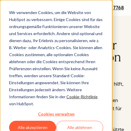
+1 888 482 7768
Wir verwenden Cookies, um die Website von
HubSpot zu verbessern. Einige Cookies sind für das
ordnungsgemäße Funktionieren unserer Website
Holen Sie sich eine
und Services erforderlich. Andere sind optional und
dienen dazu, Ihr Erlebnis zu personalisieren, wie z.
kostenlose Demo der
B. Werbe- oder Analytics-Cookies. Sie können allen
Vertriebssoftware von
Cookies zustimmen, alle optionalen Cookies
ablehnen oder die Cookies entsprechend Ihren
HubSpot.
Präferenzen einstellen. Wenn Sie keine Auswahl
treffen, werden unsere Standard-Cookie-
Einstellungen angewendet. Sie können Ihre
Sales Hub ist eine KI-gestützte Software, die Ihnen hilft,
Einstellungen jederzeit ändern. Weitere
eine bessere Pipeline aufzubauen und mehr Deals
Informationen finden Sie in der
Cookie-Richtlinie
abzuschließen. Sie automatisiert manuelle Aufgaben
von HubSpot.
und entlastet Ihre Mitarbeitenden, die so mehr Zeit für
Cookies verwalten
den Verkauf haben.
Alle akzeptieren
Alle ablehnen
Zu den
beliebten Funktionen
gehören der KI-gestützte