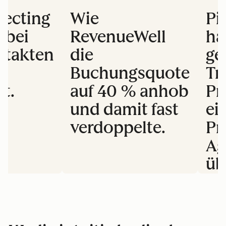
pecting
Wie
Pi
 bei
RevenueWell
ha
ntakten
die
ge
Buchungsquote
Tri
rt.
auf 40 % anhob
Pr
und damit fast
ei
verdoppelte.
Pr
Ag
üb