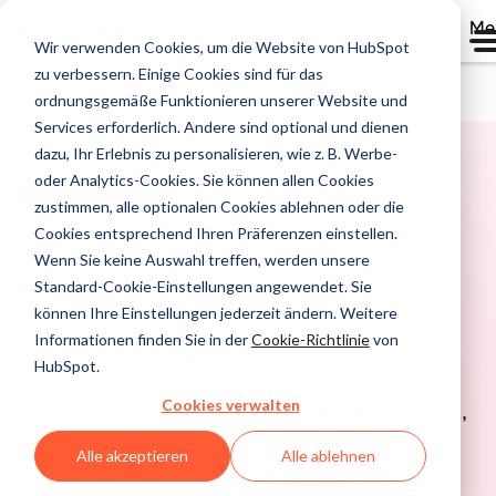
Me
Wir verwenden Cookies, um die Website von HubSpot
zu verbessern. Einige Cookies sind für das
Agent Hub
ordnungsgemäße Funktionieren unserer Website und
Services erforderlich. Andere sind optional und dienen
dazu, Ihr Erlebnis zu personalisieren, wie z. B. Werbe-
oder Analytics-Cookies. Sie können allen Cookies
PROSPECTING AGENT
zustimmen, alle optionalen Cookies ablehnen oder die
Cookies entsprechend Ihren Präferenzen einstellen.
Machen Sie jedes
Wenn Sie keine Auswahl treffen, werden unsere
Vertriebsmitglied zu
Standard-Cookie-Einstellungen angewendet. Sie
können Ihre Einstellungen jederzeit ändern. Weitere
Ihrem besten
Informationen finden Sie in der
Cookie-Richtlinie
von
HubSpot.
Cookies verwalten
Der Prospecting Agent recherchiert Kundschaft,
findet die richtigen Ansprechpartner und
Alle akzeptieren
Alle ablehnen
entwirft personalisierte Anschreiben, damit Ihr