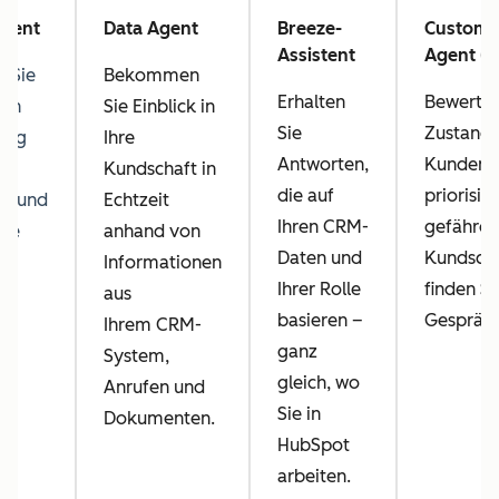
Agent
Data Agent
Breeze-
Custome
Assistent
Agent (B
 Sie
Bekommen
Erhalten
Bewerten
fen
Sie Einblick in
Sie
Zustand 
nung
Ihre
Antworten,
Kundenb
Kundschaft in
die auf
priorisie
en und
Echtzeit
Ihren CRM-
gefährde
Sie
anhand von
Daten und
Kundscha
Informationen
Ihrer Rolle
finden Si
aus
basieren –
Gespräch
.
Ihrem CRM-
ganz
System,
gleich, wo
Anrufen und
Sie in
Dokumenten.
HubSpot
arbeiten.