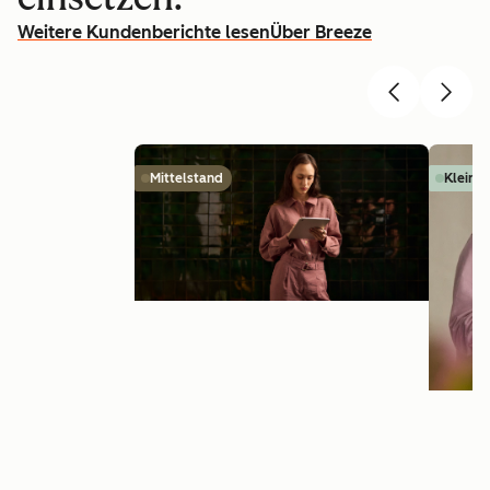
Weitere Kundenberichte lesen
Über Breeze
Mittelstand
Kleinu