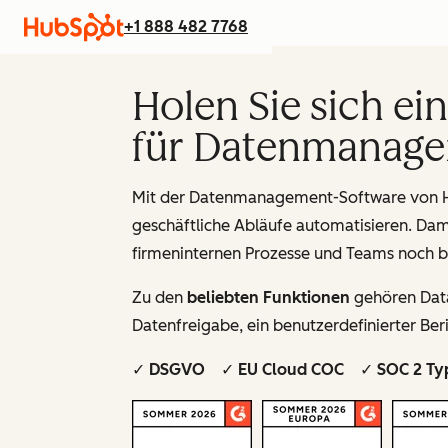
+1 888 482 7768
Holen Sie sich e
für Datenmanage
Mit der Datenmanagement-Software von Hu
geschäftliche Abläufe automatisieren. Dami
firmeninternen Prozesse und Teams noch 
Zu den
beliebten Funktionen
gehören Data
Datenfreigabe, ein benutzerdefinierter Ber
✓ DSGVO ✓ EU Cloud COC ✓ SOC 2 Ty