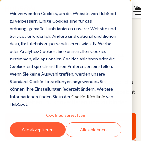
Me
Wir verwenden Cookies, um die Website von HubSpot
zu verbessern. Einige Cookies sind für das
ordnungsgemäße Funktionieren unserer Website und
Marketing Hub®
Services erforderlich. Andere sind optional und dienen
dazu, Ihr Erlebnis zu personalisieren, wie z. B. Werbe-
oder Analytics-Cookies. Sie können allen Cookies
Marketingsoftware
zustimmen, alle optionalen Cookies ablehnen oder die
Cookies entsprechend Ihren Präferenzen einstellen.
Wenn Sie keine Auswahl treffen, werden unsere
KI-gestützte Marketing-Tools von HubSpot, die
Standard-Cookie-Einstellungen angewendet. Sie
können Ihre Einstellungen jederzeit ändern. Weitere
Ihnen helfen, Besuchende mit hoher Kaufabsicht
Informationen finden Sie in der
Cookie-Richtlinie
von
anzuziehen, zu konvertieren und zu binden.
HubSpot.
Cookies verwalten
Demo anfordern
der Marketingsoftware von
Alle akzeptieren
Alle ablehnen
HubSpot