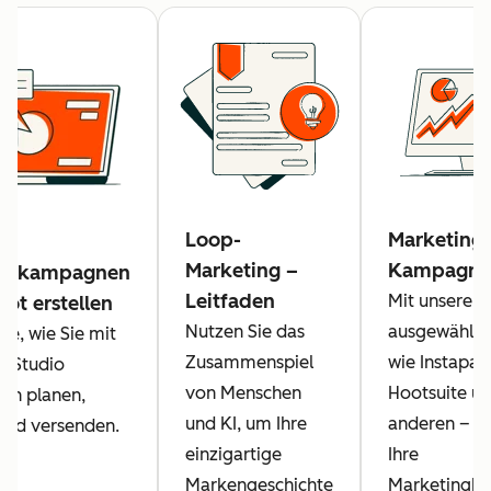
Loop-
Marketing-
Marketing –
Kampagne
ingkampagnen
Leitfaden
Mit unseren
ot erstellen
Nutzen Sie das
ausgewählte
ie, wie Sie mit
Zusammenspiel
wie Instapage
g-Studio
von Menschen
Hootsuite un
n planen,
und KI, um Ihre
anderen – k
 und versenden.
einzigartige
Ihre
Markengeschichte
Marketingk