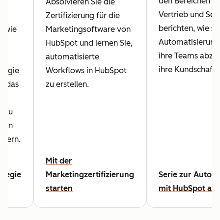
den Bereichen M
Absolvieren Sie die
Vertrieb und Ser
Zertifizierung für die
berichten, wie si
, wie
Marketingsoftware von
Automatisierung
HubSpot und lernen Sie,
ihre Teams abz
automatisierte
ihre Kundschaft 
tegie
Workflows in HubSpot
m das
zu erstellen.
es
s zu
hren
igern.
Mit der
ategie
Marketingzertifizierung
Serie zur Autom
starten
mit HubSpot an