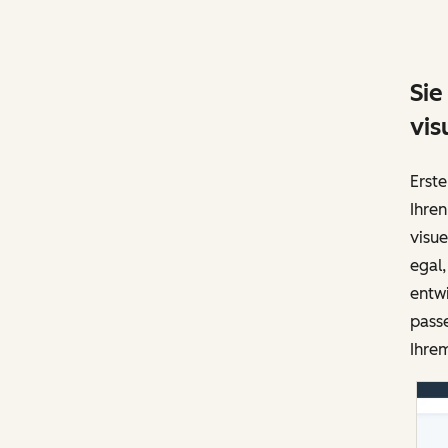
Sie
vis
Erste
Ihren
visue
egal
entwi
pass
Ihrem