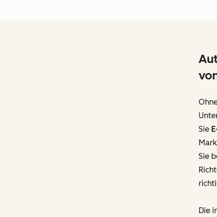
Aut
vo
Ohne 
Unte
Sie
E
Marke
Sie 
Rich
richt
Die i