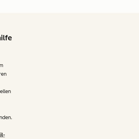
ilfe
em
ren
ellen
enden.
il-