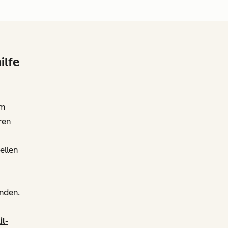
ilfe
em
ren
ellen
enden.
il-