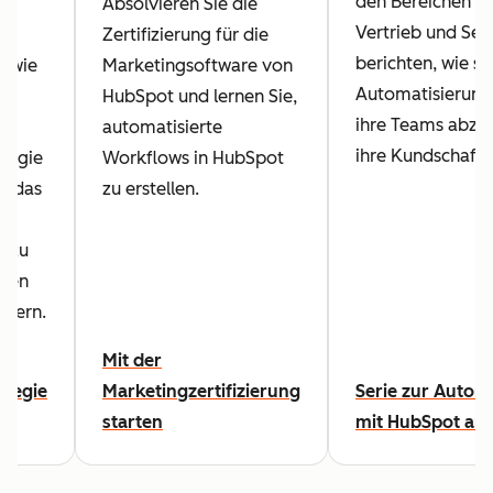
den Bereichen M
Absolvieren Sie die
Vertrieb und Ser
Zertifizierung für die
berichten, wie si
, wie
Marketingsoftware von
Automatisierung
HubSpot und lernen Sie,
ihre Teams abz
automatisierte
ihre Kundschaft 
tegie
Workflows in HubSpot
m das
zu erstellen.
es
s zu
hren
igern.
Mit der
ategie
Marketingzertifizierung
Serie zur Autom
starten
mit HubSpot an