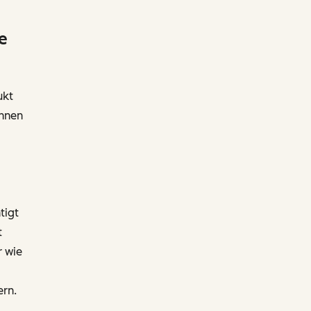
e
ukt
Ihnen
tigt
t
r wie
ern.