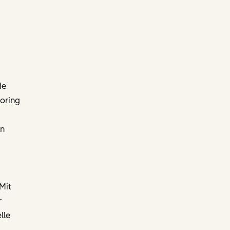
ie
coring
en
Mit
r
lle