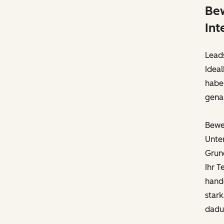
Bew
Int
Leads
Ideal
haben
gena
Bewe
Unte
Grund
Ihr T
hande
stark
dadur