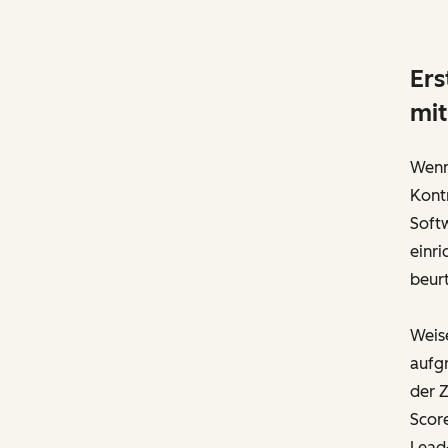
Ers
mit
Wenn 
Kontr
Soft
einri
beurt
Weis
aufg
der Z
Score
Lead