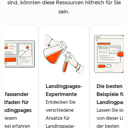
sind, könnten diese Ressourcen hilfreich für Sie
sein.
in
Landingpages-
Die besten
mfassender
Experimente
Beispiele für
eitfaden für
Landingpag
Entdecken Sie
andingpages
verschiedene
Lassen Sie sich
n diesem
Ansätze für
von dieser List
rtikel erfahren
Landingpage-
der besten