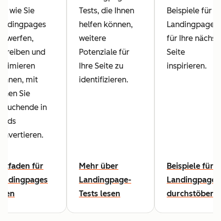
ie, wie Sie
Tests, die Ihnen
Beispiele für
andingpages
helfen können,
Landingpages
ntwerfen,
weitere
für Ihre nächst
chreiben und
Potenziale für
Seite
ptimieren
Ihre Seite zu
inspirieren.
önnen, mit
identifizieren.
enen Sie
esuchende in
eads
onvertieren.
eitfaden für
Mehr über
Beispiele für
andingpages
Landingpage-
Landingpages
esen
Tests lesen
durchstöbern