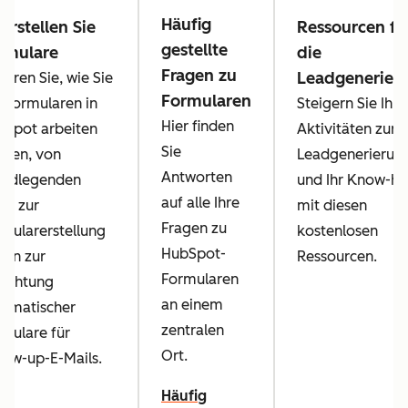
Häufig
 erstellen Sie
Ressourcen fü
gestellte
rmulare
die
Fragen zu
Leadgenerier
ahren Sie, wie Sie
Formularen
 Formularen in
Steigern Sie Ihre
Hier finden
bSpot arbeiten
Aktivitäten zur
Sie
nnen, von
Leadgenerierun
Antworten
undlegenden
und Ihr Know-h
auf alle Ihre
ps zur
mit diesen
Fragen zu
mularerstellung
kostenlosen
HubSpot-
 hin zur
Ressourcen.
Formularen
richtung
an einem
tomatischer
zentralen
mulare für
Ort.
low-up-E-Mails.
Häufig