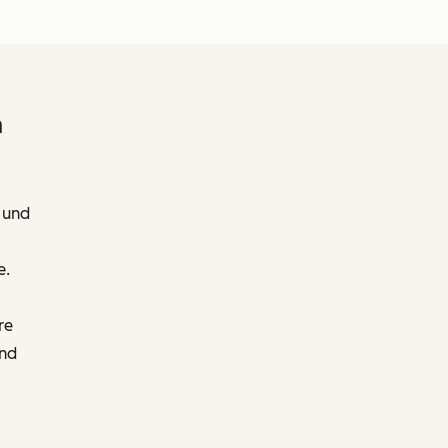
m
 und
e.
re
und