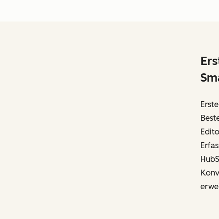
Ers
Sma
Erst
Best
Edit
Erfa
HubS
Konve
erwei