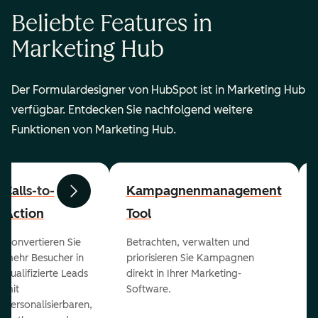
Beliebte Features in
Marketing Hub
Der Formulardesigner von HubSpot ist in Marketing Hub
verfügbar. Entdecken Sie nachfolgend weitere
Funktionen von Marketing Hub.
Calls-to-
Kampagnenmanagement
Zurück
Weiter
Action
Tool
Konvertieren Sie
Betrachten, verwalten und
mehr Besucher in
priorisieren Sie Kampagnen
qualifizierte Leads
direkt in Ihrer Marketing-
mit
Software.
personalisierbaren,