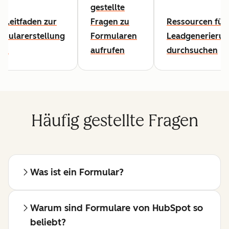
gestellte
 Leitfaden zur
Fragen zu
Ressourcen für 
rmularerstellung
Formularen
Leadgenerieru
sen
aufrufen
durchsuchen
Häufig gestellte Fragen
Was ist ein Formular?
Warum sind Formulare von HubSpot so
beliebt?