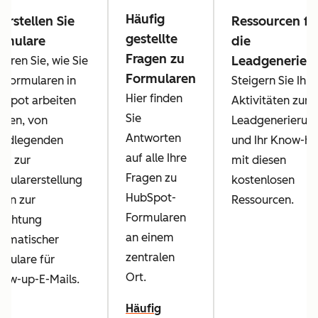
Häufig
 erstellen Sie
Ressourcen fü
gestellte
rmulare
die
Fragen zu
Leadgenerier
ahren Sie, wie Sie
Formularen
 Formularen in
Steigern Sie Ihre
Hier finden
bSpot arbeiten
Aktivitäten zur
Sie
nnen, von
Leadgenerierun
Antworten
undlegenden
und Ihr Know-h
auf alle Ihre
ps zur
mit diesen
Fragen zu
mularerstellung
kostenlosen
HubSpot-
 hin zur
Ressourcen.
Formularen
richtung
an einem
tomatischer
zentralen
mulare für
Ort.
low-up-E-Mails.
Häufig