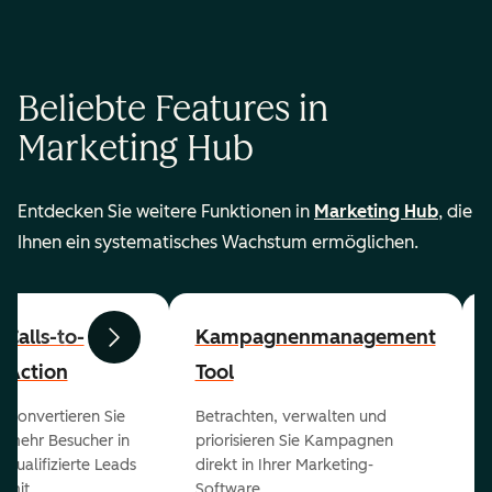
Beliebte Features in
Marketing Hub
Entdecken Sie weitere Funktionen in
Marketing Hub
, die
Ihnen ein systematisches Wachstum ermöglichen.
Calls-to-
Kampagnenmanagement
Zurück
Weiter
Action
Tool
Konvertieren Sie
Betrachten, verwalten und
mehr Besucher in
priorisieren Sie Kampagnen
qualifizierte Leads
direkt in Ihrer Marketing-
mit
Software.