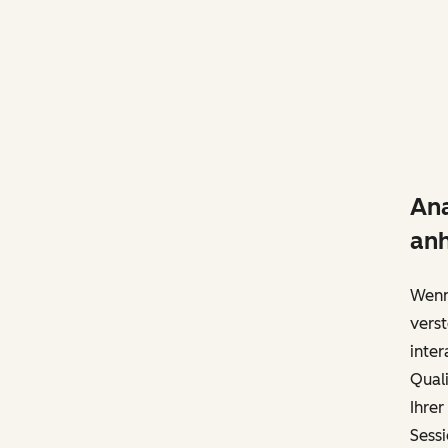
Ana
an
Wenn 
verst
inter
Quali
Ihrer
Sessi