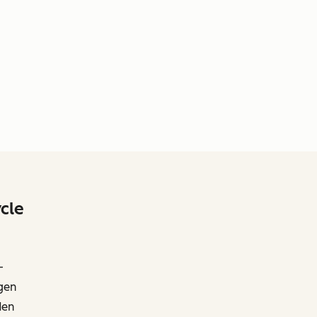
cle
-
gen
den