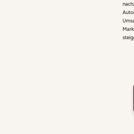
nachz
Autom
Umsat
Mark
steig