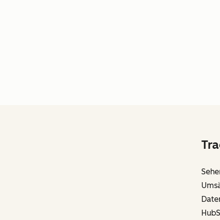
Tra
Sehen
Umsät
Daten
HubS