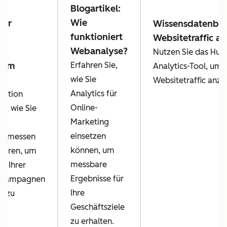
Blogartikel:
Wie
der
Wissensdatenban
funktioniert
Websitetraffic an
Webanalyse?
y:
Nutzen Sie das Hub
s im
Erfahren Sie,
Analytics-Tool, um
ng
wie Sie
Websitetraffic anzu
Analytics für
Lektion
Online-
ie, wie Sie
Marketing
einsetzen
en messen
können, um
sieren, um
messbare
nz Ihrer
Ergebnisse für
gkampagnen
Ihre
n zu
Geschäftsziele
zu erhalten.