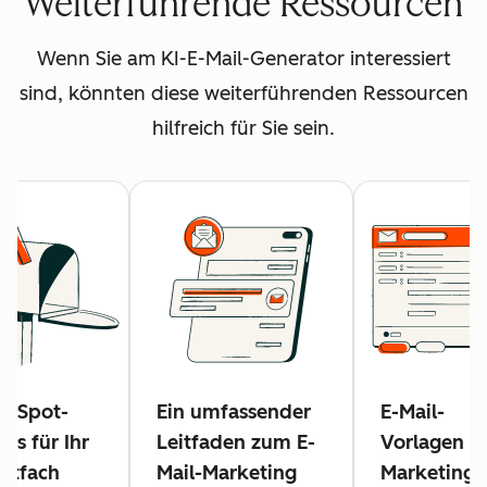
Weiterführende Ressourcen
Wenn Sie am KI-E-Mail-Generator interessiert
sind, könnten diese weiterführenden Ressourcen
hilfreich für Sie sein.
ubSpot-
Ein umfassender
E-Mail-
ols für Ihr
Leitfaden zum E-
Vorlagen fü
stfach
Mail-Marketing
Marketing