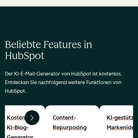
Beliebte Features in
HubSpot
Der KI-E-Mail-Generator von HubSpot ist kostenlos.
Entdecken Sie nachfolgend weitere Funktionen von
HubSpot.
Kostenloser
Content-
KI-gestützt
Zurück
Weiter
KI-Blog-
Repurposing
Markenident
Generator