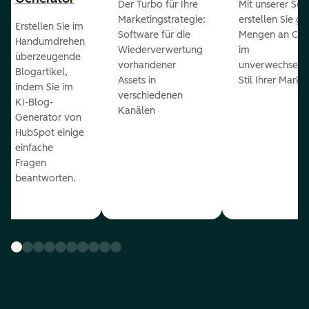
Der Turbo für Ihre
Mit unserer Sof
Marketingstrategie:
erstellen Sie g
Erstellen Sie im
Software für die
Mengen an Con
Handumdrehen
Wiederverwertung
im
überzeugende
vorhandener
unverwechselb
Blogartikel,
Assets in
Stil Ihrer Marke
indem Sie im
verschiedenen
KI-Blog-
Kanälen
Generator von
HubSpot einige
einfache
Fragen
beantworten.