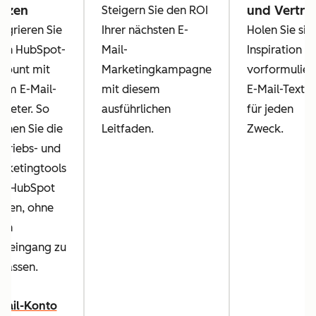
utzen
und Vertri
Steigern Sie den ROI
tegrieren Sie
Ihrer nächsten E-
Holen Sie sic
ren HubSpot-
Mail-
Inspiration m
count mit
Marketingkampagne
vorformulier
rem E-Mail-
mit diesem
E-Mail-Texte
bieter. So
ausführlichen
für jeden
nnen Sie die
Leitfaden.
Zweck.
rtriebs- und
rketingtools
n HubSpot
tzen, ohne
ren
steingang zu
rlassen.
Mail-Konto