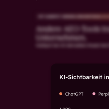
MIT HUBSPOT WERDEN ERKENNTNISSE ZU
Andere AEO-Tools tra
Unternehmen.
HubSpot hat mit demselben Ansatz fast 2