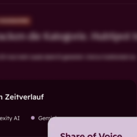
 MASSNAHMEN
cken die Kategorie. HubSpot t
0-mal mehr Leads dank KI generiert. Und so funktioniert es.