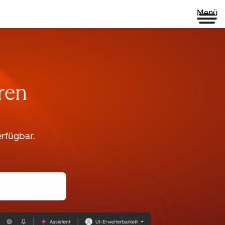
Menü
ren
rfügbar.