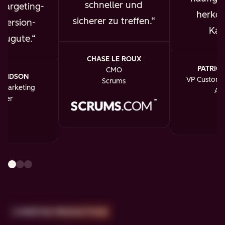
schneller und
targeting-
herkö
sicherer zu treffen.
version-
Kan
 zugute.
CHASE LE ROUX
PATRICK
CMO
AVIDSON
VP Custome
Scrums
f Marketing
An
dler
2-MINÜTIGE PRODUKTTOUR