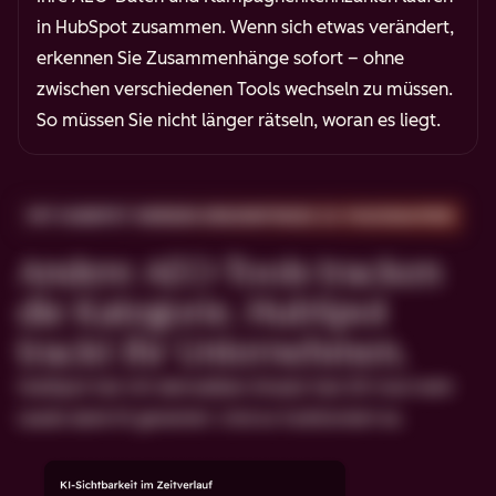
in HubSpot zusammen. Wenn sich etwas verändert,
erkennen Sie Zusammenhänge sofort – ohne
zwischen verschiedenen Tools wechseln zu müssen.
So müssen Sie nicht länger rätseln, woran es liegt.
MIT HUBSPOT WERDEN ERKENNTNISSE ZU MASSNAHMEN
Andere AEO-Tools tracken
die Kategorie. HubSpot
trackt Ihr Unternehmen.
HubSpot hat mit demselben Ansatz fast 20-mal mehr
Leads dank KI generiert. Und so funktioniert es.