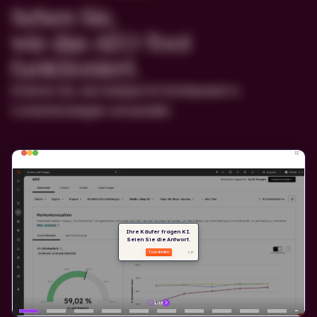
Sehen Sie,
wie das AEO-Tool
funktioniert.
Erfahren Sie, wie HubSpot KI-Sichtbarkeit in
Contentstrategien verwandelt.