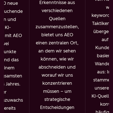
Erkenntnisse aus
000 neue
wir
verschiedenen
esuchende
keywordg
Quellen
en und
Taktiken 
zusammenzustellen,
e KI-
übergega
bietet uns AEO
it mit AEO
auf 
einen zentralen Ort,
zwei
Kunden
an dem wir sehen
tpunkte
basiere
können, wie wir
 und das
Wandel z
abschneiden und
n einem
aus: In
worauf wir uns
angsamsten
stammen 
konzentrieren
s Jahres.
unserer 
müssen – um
ser
KI-Quelle
strategische
itszuwachs
konve
Entscheidungen
bereits
häufiger