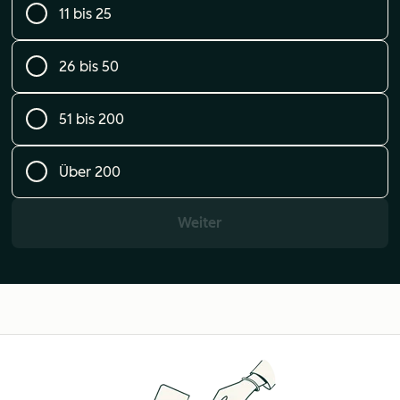
11 bis 25
26 bis 50
51 bis 200
Über 200
Weiter