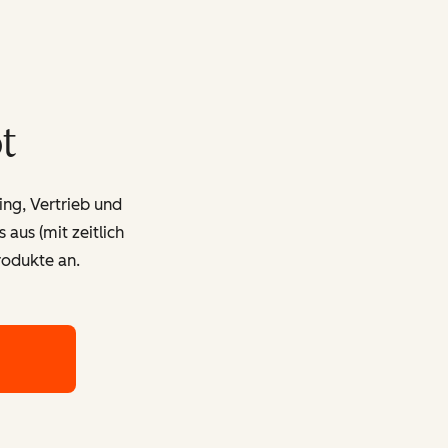
t
ing, Vertrieb und
aus (mit zeitlich
odukte an.
 der CRM-Plattform von HubSpot
Fordern Sie eine Produktdemo der CRM-Plattform 