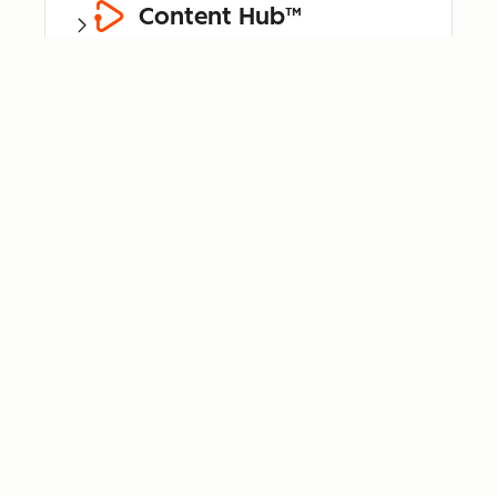
Content Hub™
Data Hub®
Revenue Hub™
Smart CRM™
Breeze™
Bundle für
Kleinunternehmen