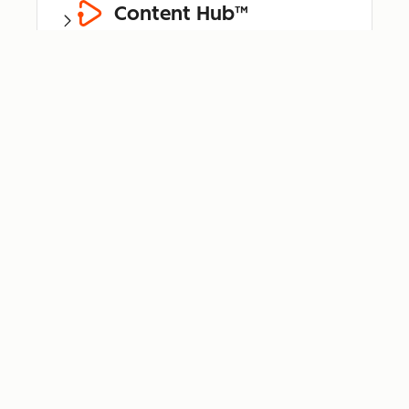
Content Hub™
Data Hub®
Revenue Hub™
Smart CRM™
Breeze™
Bundle für
Kleinunternehmen