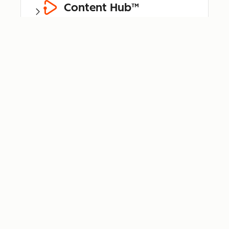
Content Hub™
Data Hub®
Revenue Hub™
Smart CRM™
Breeze™
Bundle für
Kleinunternehmen