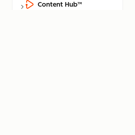
Content Hub™
Data Hub®
Revenue Hub™
Smart CRM™
Breeze™
Bundle für
Kleinunternehmen