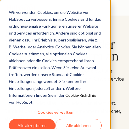
Wir verwenden Cookies, um die Website von
HubSpot zu verbessern. Einige Cookies sind für das
ordnungsgemäße Funktionieren unserer Website
Fordern Sie eine
und Services erforderlich. Andere sind optional und
dienen dazu, Ihr Erlebnis zu personalisieren, wie z.
kostenlose Demo der
B. Werbe- oder Analytics-Cookies. Sie können allen
HubSpot-Plattform an
Cookies zustimmen, alle optionalen Cookies
ablehnen oder die Cookies entsprechend Ihren
Präferenzen einstellen. Wenn Sie keine Auswahl
Die KI-gestützte Plattform von HubSpot bietet alle
treffen, werden unsere Standard-Cookie-
Tools, die Sie für Marketing, Vertrieb und Kundenservice
Einstellungen angewendet. Sie können Ihre
benötigen – zentral an einem Ort.
Einstellungen jederzeit ändern. Weitere
Informationen finden Sie in der
Cookie-Richtlinie
von HubSpot.
HubSpot verbindet alles – und jeden – an einem Ort.
Damit ist das Wachstum Ihres Unternehmens einfacher,
Cookies verwalten
als Sie denken.
Alle akzeptieren
Alle ablehnen