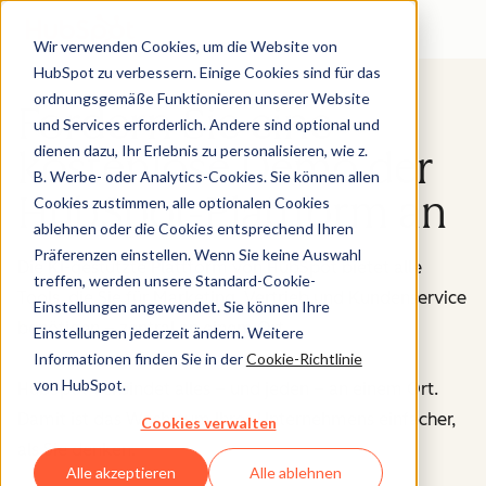
Wir verwenden Cookies, um die Website von
HubSpot zu verbessern. Einige Cookies sind für das
ordnungsgemäße Funktionieren unserer Website
Fordern Sie eine
und Services erforderlich. Andere sind optional und
dienen dazu, Ihr Erlebnis zu personalisieren, wie z.
kostenlose Demo der
B. Werbe- oder Analytics-Cookies. Sie können allen
HubSpot-Plattform an
Cookies zustimmen, alle optionalen Cookies
ablehnen oder die Cookies entsprechend Ihren
Präferenzen einstellen. Wenn Sie keine Auswahl
Die KI-gestützte Plattform von HubSpot bietet alle
treffen, werden unsere Standard-Cookie-
Tools, die Sie für Marketing, Vertrieb und Kundenservice
Einstellungen angewendet. Sie können Ihre
benötigen – zentral an einem Ort.
Einstellungen jederzeit ändern. Weitere
Informationen finden Sie in der
Cookie-Richtlinie
von HubSpot.
HubSpot verbindet alles – und jeden – an einem Ort.
Damit ist das Wachstum Ihres Unternehmens einfacher,
Cookies verwalten
als Sie denken.
Alle akzeptieren
Alle ablehnen