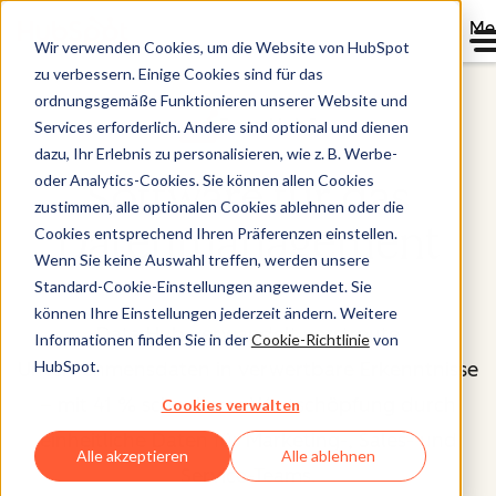
Me
Wir verwenden Cookies, um die Website von HubSpot
zu verbessern. Einige Cookies sind für das
ordnungsgemäße Funktionieren unserer Website und
Data Hub®
Services erforderlich. Andere sind optional und dienen
dazu, Ihr Erlebnis zu personalisieren, wie z. B. Werbe-
oder Analytics-Cookies. Sie können allen Cookies
Software für das
zustimmen, alle optionalen Cookies ablehnen oder die
Datenmanagement
Cookies entsprechend Ihren Präferenzen einstellen.
Wenn Sie keine Auswahl treffen, werden unsere
Standard-Cookie-Einstellungen angewendet. Sie
können Ihre Einstellungen jederzeit ändern. Weitere
Data Hub verwandelt verstreute
Informationen finden Sie in der
Cookie-Richtlinie
von
HubSpot.
Unternehmensdaten in verwertbare Erkenntnisse
– mit 41 % schnellerer Wertschöpfung durch
Cookies verwalten
einheitliche Daten für Marketing-, Sales- und
Alle akzeptieren
Alle ablehnen
Service-Teams.