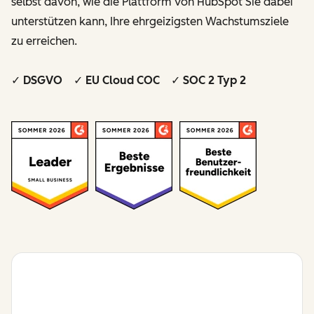
selbst davon, wie die Plattform von HubSpot Sie dabei
unterstützen kann, Ihre ehrgeizigsten Wachstumsziele
zu erreichen.
✓ DSGVO ✓ EU Cloud COC ✓ SOC 2 Typ 2