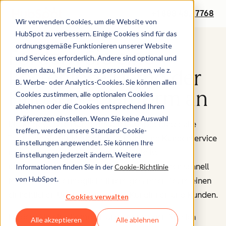
+1 888 482 7768
Wir verwenden Cookies, um die Website von
HubSpot zu verbessern. Einige Cookies sind für das
ordnungsgemäße Funktionieren unserer Website
Fordern Sie eine
und Services erforderlich. Andere sind optional und
dienen dazu, Ihr Erlebnis zu personalisieren, wie z.
kostenlose Demo der
B. Werbe- oder Analytics-Cookies. Sie können allen
HubSpot-Plattform an
Cookies zustimmen, alle optionalen Cookies
ablehnen oder die Cookies entsprechend Ihren
Präferenzen einstellen. Wenn Sie keine Auswahl
Die KI-gestützte Plattform von HubSpot bietet alle
treffen, werden unsere Standard-Cookie-
Tools, die Sie für Marketing, Vertrieb und Kundenservice
Einstellungen angewendet. Sie können Ihre
benötigen – zentral an einem Ort.
Sie ist
Einstellungen jederzeit ändern. Weitere
benutzerfreundlich, liefert Ihrem Unternehmen schnell
Informationen finden Sie in der
Cookie-Richtlinie
von HubSpot.
Mehrwert und ermöglicht Ihrem gesamten Team einen
einheitlichen Überblick über alle Kundinnen und Kunden.
Cookies verwalten
Fordern Sie eine Demo an und überzeugen Sie sich
Alle akzeptieren
Alle ablehnen