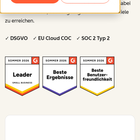
selbst davon, wie die Plattform von HubSpot Sie dabei
unterstützen kann, Ihre ehrgeizigsten Wachstumsziele
zu erreichen.
✓ DSGVO ✓ EU Cloud COC ✓ SOC 2 Typ 2