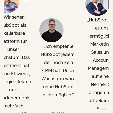
Wir sehen
HubSpot h
HubSpot als
es uns
skalierbare
ermöglicht
Plattform für
Marketing,
Ich empfehle
unser
Sales und
HubSpot jedem,
achstum. Das
Account
der noch kein
nvestment hat
Managemen
CRM hat. Unser
ich in Effizienz,
auf einen
Wachstum wäre
nergieeffekten
Nenner zu
ohne HubSpot
und
bringen un
nicht möglich.
undenerlebnis
altbekannt
mehrfach
Silos