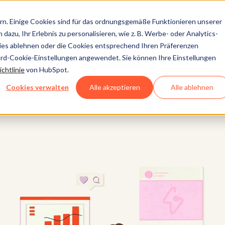
n. Einige Cookies sind für das ordnungsgemäße Funktionieren unserer
dazu, Ihr Erlebnis zu personalisieren, wie z. B. Werbe- oder Analytics-
Jahr bis zu 65 % bei der Starter-Plattform!
kies ablehnen oder die Cookies entsprechend Ihren Präferenzen
ard-Cookie-Einstellungen angewendet. Sie können Ihre Einstellungen
Monat pro Lizenz je nach Zahlungsplan. Das Angebot i
chtlinie
von HubSpot.
Cookies verwalten
Alle akzeptieren
Alle ablehnen
Jetzt kaufen und sparen