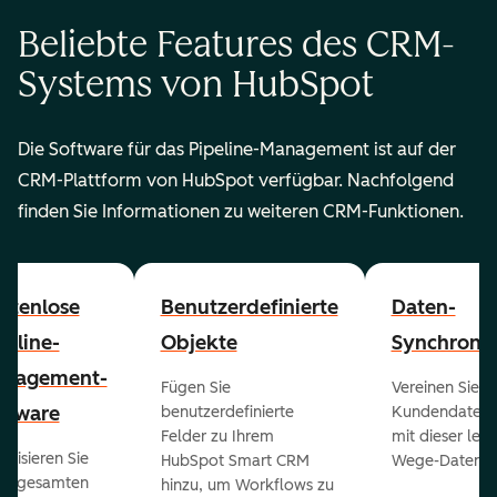
Beliebte Features des CRM-
Systems von HubSpot
Die Software für das Pipeline-Management ist auf der
CRM-Plattform von HubSpot verfügbar. Nachfolgend
finden Sie Informationen zu weiteren CRM-Funktionen.
stenlose
Benutzerdefinierte
Daten-
peline-
Objekte
Synchronis
nagement-
Fügen Sie
Vereinen Sie al
ftware
benutzerdefinierte
Kundendaten a
Felder zu Ihrem
mit dieser lei
ualisieren Sie
HubSpot Smart CRM
Wege-Daten-Sy
en gesamten
hinzu, um Workflows zu