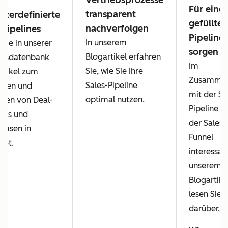
Vertriebsprozesse
Für eine 
transparent
tzerdefinierte
gefüllte
nachverfolgen
-Pipelines
Pipeline
In unserem
 Sie in unserer
sorgen
Blogartikel erfahren
ensdatenbank
Im
Sie, wie Sie Ihre
rtikel zum
Zusamme
Sales-Pipeline
chten und
mit der Sa
optimal nutzen.
sen von Deal-
Pipeline is
ines und
der Sales-
hasen in
Funnel
pot.
interessant
unserem
Blogartike
lesen Sie 
darüber.