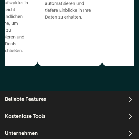
kaufszyklus in
automatisieren und
er leicht
tiefere Einblicke in Ihre
ständlichen
Daten zu erhalten.
eline, um
ds zu
orisieren und
r Deals
uschließen.
Beliebte Features
Kostenlose Tools
Unternehmen