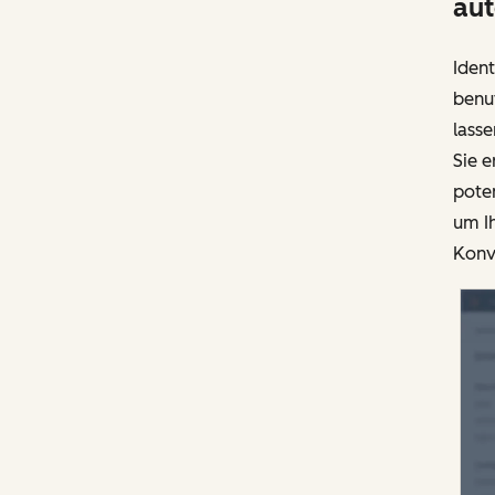
aut
Ident
benut
lasse
Sie e
poten
um Ih
Konve