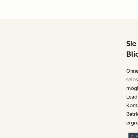
Sie
Bli
Ohne
selbs
mögli
Lead
Konta
Betri
ergr