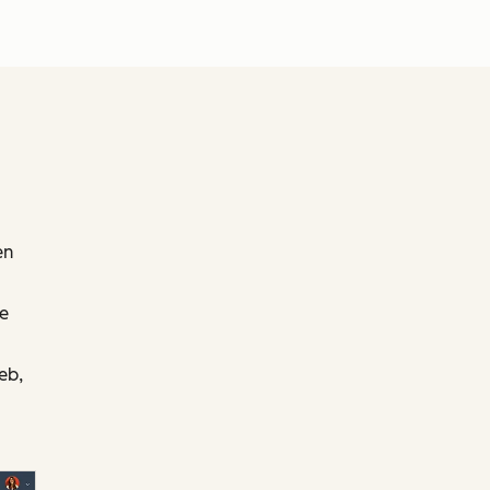
en
ie
eb,