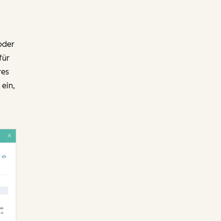
oder
für
res
ein,