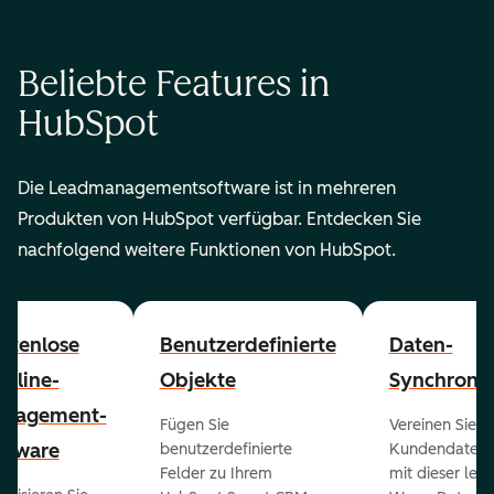
Beliebte Features in
HubSpot
Die Leadmanagementsoftware ist in mehreren
Produkten von HubSpot verfügbar. Entdecken Sie
nachfolgend weitere Funktionen von HubSpot.
stenlose
Benutzerdefinierte
Daten-
peline-
Objekte
Synchronis
nagement-
Fügen Sie
Vereinen Sie al
ftware
benutzerdefinierte
Kundendaten a
Felder zu Ihrem
mit dieser lei