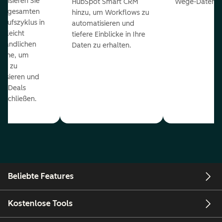
ualisieren Sie
HubSpot Smart CRM
Wege-Daten-Sy
en gesamten
hinzu, um Workflows zu
kaufszyklus in
automatisieren und
er leicht
tiefere Einblicke in Ihre
ständlichen
Daten zu erhalten.
eline, um
ds zu
orisieren und
r Deals
uschließen.
Beliebte Features
Kostenlose Tools