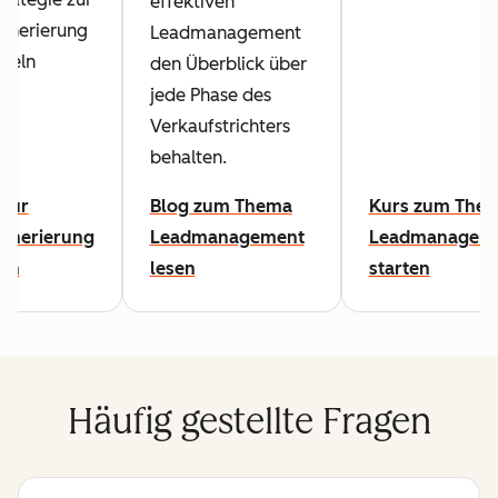
effektiven
enerierung
Leadmanagement
keln
den Überblick über
n.
jede Phase des
Verkaufstrichters
behalten.
 zur
Blog zum Thema
Kurs zum The
enerierung
Leadmanagement
Leadmanagem
en
lesen
starten
Häufig gestellte Fragen