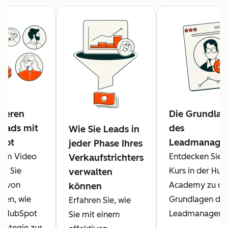
ieren
Die Grundlag
eads mit
des
Wie Sie Leads in
pot
Leadmanage
jeder Phase Ihres
esem Video
Entdecken Sie 
Verkaufstrichters
en Sie
Kurs in der Hu
verwalten
d von
Academy zu de
können
elen, wie
Grundlagen de
Erfahren Sie, wie
it HubSpot
Leadmanageme
Sie mit einem
trategie zur