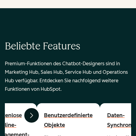
Beliebte Features
Premium-Funktionen des Chatbot-Designers sind in
Marketing Hub, Sales Hub, Service Hub und Operations
Hub verfügbar. Entdecken Sie nachfolgend weitere
Funktionen von HubSpot.
stenlose
Benutzerdefinierte
Daten-
Zurück
Weiter
peline-
Objekte
Synchronis
nagement-