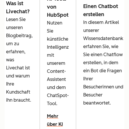
Was ist
Einen Chatbot
von
Livechat?
erstellen
HubSpot
Lesen Sie
In diesem Artikel
Nutzen
unseren
unserer
Sie
Blogbeitrag,
Wissensdatenbank
künstliche
um zu
erfahren Sie, wie
Intelligenz
erfahren,
Sie einen Chatflow
mit
was
erstellen, in dem
unserem
Livechat ist
ein Bot die Fragen
Content-
und warum
Ihrer
Assistent
Ihre
Besucherinnen und
und dem
Kundschaft
Besucher
ChatSpot-
ihn braucht.
beantwortet.
Tool.
Mehr
über KI