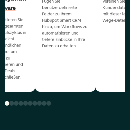
Fügen Sie
Vereinen Sie al
ftware
benutzerdefinierte
Kundendaten a
Felder zu Ihrem
mit dieser lei
ualisieren Sie
HubSpot Smart CRM
Wege-Daten-Sy
en gesamten
hinzu, um Workflows zu
kaufszyklus in
automatisieren und
er leicht
tiefere Einblicke in Ihre
ständlichen
Daten zu erhalten.
eline, um
ds zu
orisieren und
r Deals
uschließen.