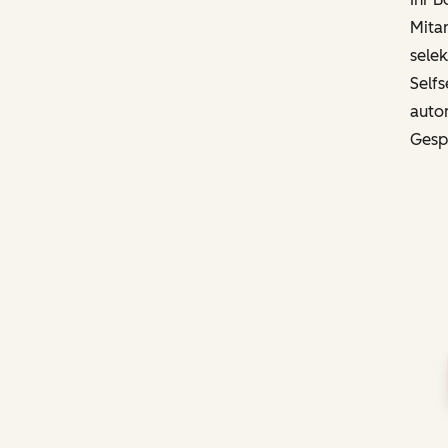
Mitar
selek
Selfs
autom
Gesp