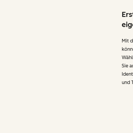
Ers
eig
Mit 
könn
Wähle
Sie a
Ident
und T