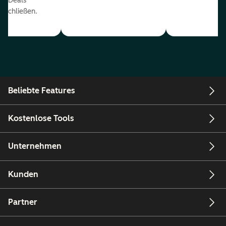
r Deals
uschließen.
Beliebte Features
Kostenlose Tools
Unternehmen
Kunden
Partner