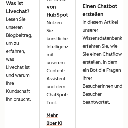
Was ist
Einen Chatbot
von
Livechat?
erstellen
HubSpot
Lesen Sie
In diesem Artikel
Nutzen
unseren
unserer
Sie
Blogbeitrag,
Wissensdatenbank
künstliche
um zu
erfahren Sie, wie
Intelligenz
erfahren,
Sie einen Chatflow
mit
was
erstellen, in dem
unserem
Livechat ist
ein Bot die Fragen
Content-
und warum
Ihrer
Assistent
Ihre
Besucherinnen und
und dem
Kundschaft
Besucher
ChatSpot-
ihn braucht.
beantwortet.
Tool.
Mehr
über KI