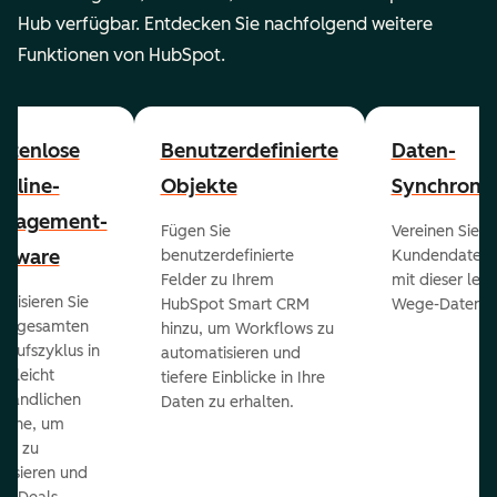
Hub verfügbar. Entdecken Sie nachfolgend weitere
Funktionen von HubSpot.
stenlose
Benutzerdefinierte
Daten-
peline-
Objekte
Synchronis
nagement-
Fügen Sie
Vereinen Sie al
ftware
benutzerdefinierte
Kundendaten a
Felder zu Ihrem
mit dieser lei
ualisieren Sie
HubSpot Smart CRM
Wege-Daten-Sy
en gesamten
hinzu, um Workflows zu
kaufszyklus in
automatisieren und
er leicht
tiefere Einblicke in Ihre
ständlichen
Daten zu erhalten.
eline, um
ds zu
orisieren und