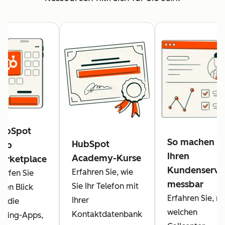
ubSpot
So machen Si
HubSpot
pp
Ihren
Academy-Kurse
arketplace
Kundenservi
Erfahren Sie, wie
erfen Sie
messbar
Sie Ihr Telefon mit
inen Blick
Erfahren Sie, mi
Ihrer
uf die
welchen
Kontaktdatenbank
alling-Apps,