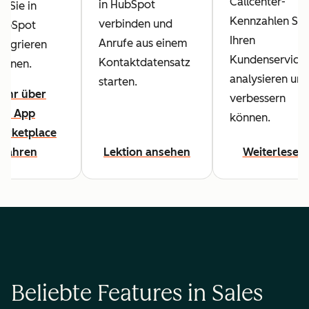
Callcenter-
in HubSpot
ie Sie in
Kennzahlen Sie
verbinden und
ubSpot
Ihren
Anrufe aus einem
ntegrieren
Kundenservice
Kontaktdatensatz
önnen.
analysieren un
starten.
ehr über
verbessern
en App
können.
arketplace
rfahren
Lektion ansehen
Weiterlesen
Beliebte Features in Sales