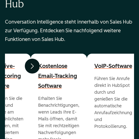
Hub
Conversation Intelligence steht innerhalb von Sales Hub
zur Verfügung. Entdecken Sie nachfolgend weitere
Funktionen von Sales Hub.
ctive-
Kostenlose
VoIP-Software
Zurück
Weiter
-Scoring
Email-Tracking
Führen Sie Anrufe
ware
Software
direkt in HubSpot
durch und
ieren Sie die
Erhalten Sie
genießen Sie die
ts und
Benachrichtigungen,
automatische
 die am
wenn Leads Ihre E-
Anrufaufzeichnung
heinlichsten
Mails öffnen, damit
und
eßen, mit
Sie mit rechtzeitigen
Protokollierung.
tisiertem
Nachverfolgungen