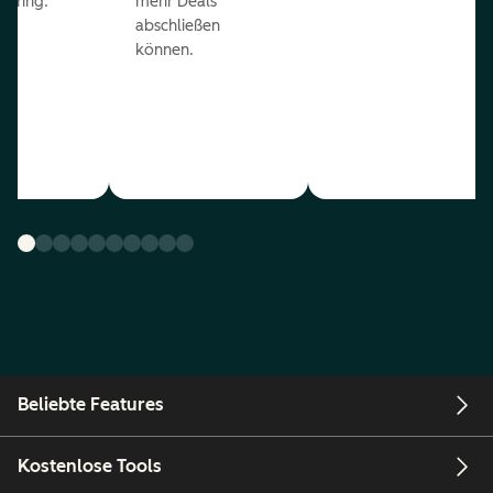
coring.
mehr Deals
abschließen
können.
Beliebte Features
Kostenlose Tools