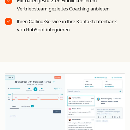
Mit datengestützten Einblicken Ihrem
Vertriebsteam gezieltes Coaching anbieten
Ihren Calling-Service in Ihre Kontaktdatenbank
von HubSpot integrieren
Z