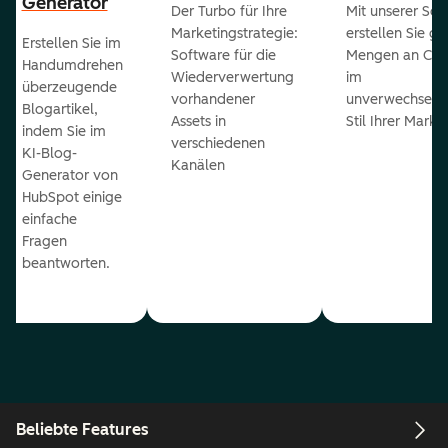
Generator
Der Turbo für Ihre
Mit unserer Sof
Marketingstrategie:
erstellen Sie g
Erstellen Sie im
Software für die
Mengen an Con
Handumdrehen
Wiederverwertung
im
überzeugende
vorhandener
unverwechselb
Blogartikel,
Assets in
Stil Ihrer Marke
indem Sie im
verschiedenen
KI-Blog-
Kanälen
Generator von
HubSpot einige
einfache
Fragen
beantworten.
Beliebte Features