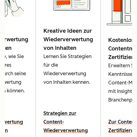
Kreative Ideen zur
verwertung
Wiederverwertung
Kostenlose
alten
von Inhalten
Contentma
Sie, wie Sie
Lernen Sie Strategien
Zertifizier
Ihres
für die
Erweitern Sie
durch seine
Wiederverwertung
Kenntnisse 
rwertung
von Inhalten kennen.
Content-Mar
en können.
mit Insights
Branchenprof
zur
Strategien zur
erwertung
Content-
Zur Content
lten
Wiederverwertung
Zertifizieru