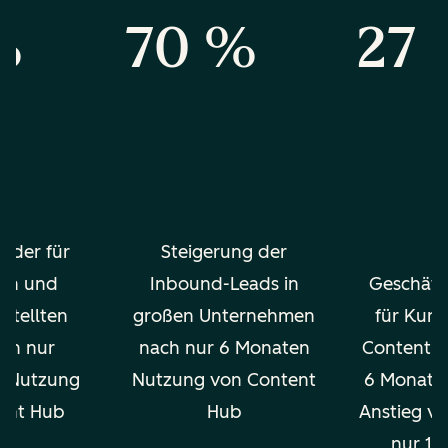
%
70 %
27
g der für
Steigerung der
m
en und
Inbound-Leads in
Geschäft
stellten
großen Unternehmen
für Kund
ach nur
nach nur 6 Monaten
Content H
n Nutzung
Nutzung von Content
6 Monaten
ent Hub
Hub
Anstieg v
nur 12