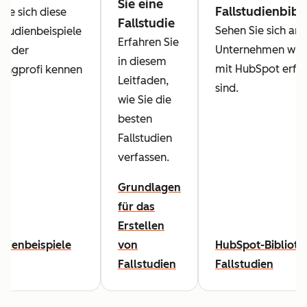
Sie eine
Fallstudienbibl
Sie sich diese
Fallstudie
Sehen Sie sich an,
lstudienbeispiele
Erfahren Sie
Unternehmen wie 
 jeder
in diesem
mit HubSpot erfol
ingprofi kennen
Leitfaden,
sind.
wie Sie die
besten
Fallstudien
verfassen.
Grundlagen
für das
Erstellen
udienbeispiele
von
HubSpot-Biblioth
Fallstudien
Fallstudien