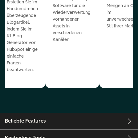
Erstellen Sie im
Software für die
Mengen an Con
Handumdrehen
Wiederverwertung
im
überzeugende
vorhandener
unverwechselb
Blogartikel,
Assets in
Stil Ihrer Marke
indem Sie im
verschiedenen
KI-Blog-
Kanälen
Generator von
HubSpot einige
einfache
Fragen
beantworten.
Beliebte Features
Kostenlose Tools