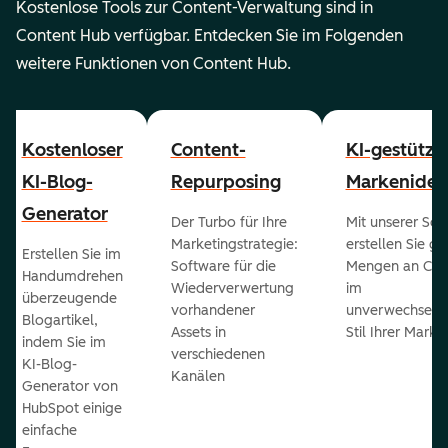
Kostenlose Tools zur Content-Verwaltung sind in
Content Hub verfügbar. Entdecken Sie im Folgenden
weitere Funktionen von Content Hub.
Kostenloser
Content-
KI-gestützt
KI-Blog-
Repurposing
Markenident
Generator
Der Turbo für Ihre
Mit unserer Sof
Marketingstrategie:
erstellen Sie g
Erstellen Sie im
Software für die
Mengen an Con
Handumdrehen
Wiederverwertung
im
überzeugende
vorhandener
unverwechselb
Blogartikel,
Assets in
Stil Ihrer Marke
indem Sie im
verschiedenen
KI-Blog-
Kanälen
Generator von
HubSpot einige
einfache