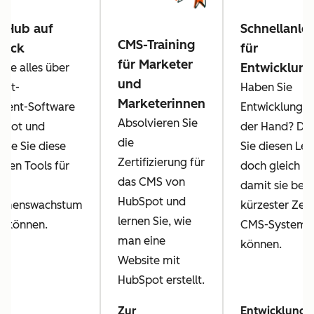
t Hub auf
Schnellanle
CMS-Training
lick
für
für Marketer
Entwicklung
Sie alles über
und
ent-
Haben Sie
Marketerinnen
ent-Software
Entwicklungsp
Absolvieren Sie
Spot und
der Hand? Da
die
 wie Sie diese
Sie diesen Lei
Zertifizierung für
igen Tools für
doch gleich we
das CMS von
damit sie berei
HubSpot und
hmenswachstum
kürzester Zei
lernen Sie, wie
n können.
CMS-System a
man eine
können.
Website mit
HubSpot erstellt.
Zur
Entwicklungs