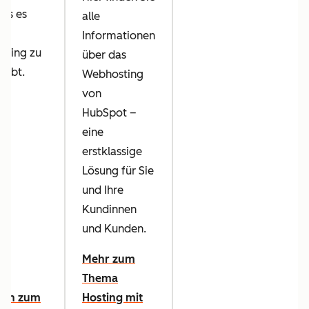
was es
alle
Informationen
sting zu
über das
 gibt.
Webhosting
von
HubSpot –
eine
erstklassige
Lösung für Sie
und Ihre
Kundinnen
und Kunden.
Mehr zum
Thema
aden zum
Hosting mit