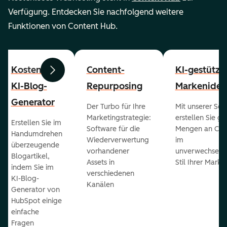
Verfügung. Entdecken Sie nachfolgend weitere
Funktionen von Content Hub.
Kostenloser
Content-
KI-gestützt
Zurück
Weiter
KI-Blog-
Repurposing
Markenident
Generator
Der Turbo für Ihre
Mit unserer Sof
Marketingstrategie:
erstellen Sie g
Erstellen Sie im
Software für die
Mengen an Con
Handumdrehen
Wiederverwertung
im
überzeugende
vorhandener
unverwechselb
Blogartikel,
Assets in
Stil Ihrer Marke
indem Sie im
verschiedenen
KI-Blog-
Kanälen
Generator von
HubSpot einige
einfache
Fragen