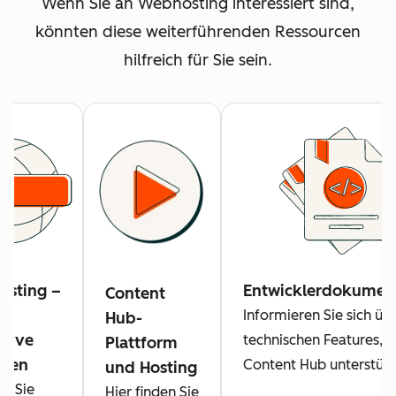
Wenn Sie an Webhosting interessiert sind,
könnten diese weiterführenden Ressourcen
hilfreich für Sie sein.
sting –
Entwicklerdokumen
Content
Informieren Sie sich üb
Hub-
ative
technischen Features, d
Plattform
aden
Content Hub unterstütz
und Hosting
en Sie
Hier finden Sie