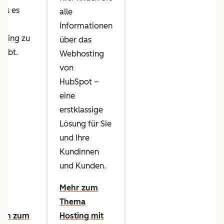
was es
alle
Informationen
sting zu
über das
 gibt.
Webhosting
von
HubSpot –
eine
erstklassige
Lösung für Sie
und Ihre
Kundinnen
und Kunden.
Mehr zum
Thema
aden zum
Hosting mit