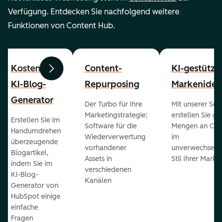
Verfügung. Entdecken Sie nachfolgend weitere
Funktionen von Content Hub.
Kostenloser
Content-
KI-gestützt
Zurück
Weiter
KI-Blog-
Repurposing
Markenident
Generator
Der Turbo für Ihre
Mit unserer Sof
Marketingstrategie:
erstellen Sie g
Erstellen Sie im
Software für die
Mengen an Con
Handumdrehen
Wiederverwertung
im
überzeugende
vorhandener
unverwechselb
Blogartikel,
Assets in
Stil Ihrer Marke
indem Sie im
verschiedenen
KI-Blog-
Kanälen
Generator von
HubSpot einige
einfache
Fragen