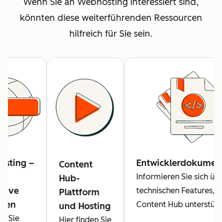
Wenn Sie an Webhosting interessiert sind,
könnten diese weiterführenden Ressourcen
hilfreich für Sie sein.
sting –
Entwicklerdokumen
Content
Informieren Sie sich üb
Hub-
ative
technischen Features, d
Plattform
aden
Content Hub unterstütz
und Hosting
en Sie
Hier finden Sie