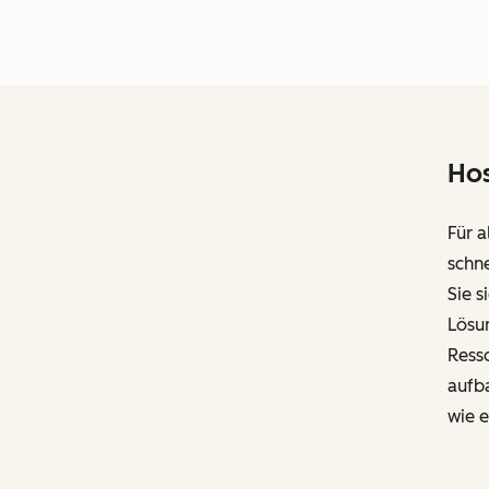
Hos
Für a
schn
Sie 
Lösu
Resso
aufb
wie 